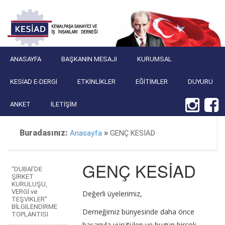
ANASAYFA
BAŞKANIN MESAJI
KURUMSAL
KESIAD E-DERGI
ETKINLIKLER
EĞITIMLER
DUYURU
ANKET
İLETIŞIM
Buradasınız:
»
Anasayfa
GENÇ KESİAD
GENÇ KESİAD
“DUBAİ’DE
ŞİRKET
KURULUŞU,
VERGİ ve
Değerli üyelerimiz,
TEŞVİKLER”
BİLGİLENDİRME
Derneğimiz bünyesinde daha önce
TOPLANTISI
başarıyla yürütülen ve bugün birçok