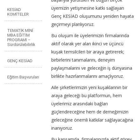
üyemizin yetişmesine katkı sağlayan
KESİAD
KOMİTELER
Genç KESİAD oluşumunu yeniden hayata
geçirmeyi planlıyoruz.
TEMATİK MİNİ
Bu oluşum ile üyelerimizin firmalarında
MBA EĞİTİM
PROGRAMI –
aktif olarak yer alan ikinci ve üçüncü
Sürdürülebilirlik
kuşak temsilcileri bir araya getirerek;
birbirlerini tanımalarını, deneyim
GENÇ KESİAD
paylaşmalarını ve geleceğin iş dünyasına
birlikte hazırlanmalarını amaçlıyoruz.
Eğitim Başvuruları
Aile şirketlerimizin yeni kuşaklarının bir
araya geleceği bu platformun, hem
üyelerimiz arasındaki bağları
güçlendireceğine hem de derneğimizin
geleceğine önemli katkılar sağlayacağına
inanıyoruz.
Bu kapsamda, firmalarınızda aktif görev