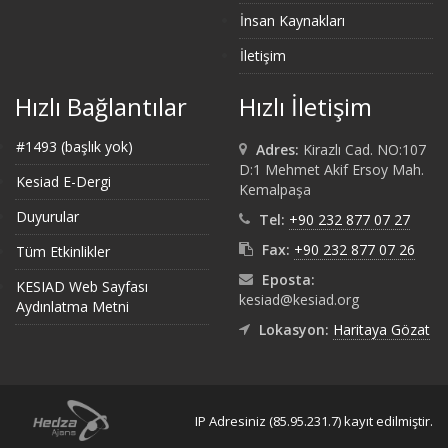
İnsan Kaynakları
İletişim
Hızlı Bağlantılar
Hızlı İletişim
#1493 (başlık yok)
Adres:
Kirazlı Cad. NO:107
D:1 Mehmet Akif Ersoy Mah.
Kesiad E-Dergi
Kemalpaşa
Duyurular
Tel:
+90 232 877 07 27
Fax:
+90 232 877 07 26
Tüm Etkinlikler
Eposta:
KESIAD Web Sayfası
kesiad@kesiad.org
Aydınlatma Metni
Lokasyon:
Haritaya Gözat
IP Adresiniz (85.95.231.7) kayıt edilmiştir.