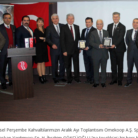
el Perşembe Kahvaltılarımızın Aralık Ayı Toplantısını Omekoop A.Ş. 
kan Yardımıcısı Sn. H. İbrahim GÖKÇÜOĞLU “na teşekkürü bir borç bilir