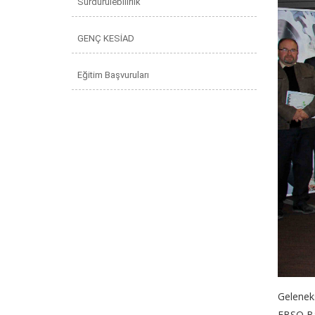
Sürdürülebilirlik
GENÇ KESİAD
Eğitim Başvuruları
Geleneks
EBSO Bas