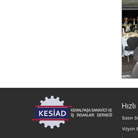
Hızlı
Basın Bü
Vizyon