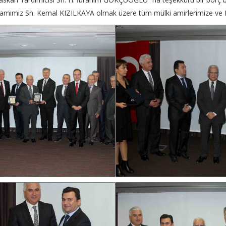
mımız Sn. Kemal KIZILKAYA olmak üzere tüm mülki amirlerimize ve Değ