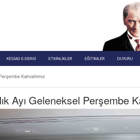
KESIAD E-DERGI
ETKINLIKLER
EĞITIMLER
DUYURU
l Perşembe Kahvaltımız
lık Ayı Geleneksel Perşembe K