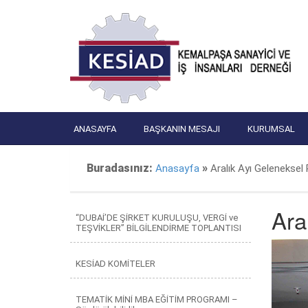
ANASAYFA
BAŞKANIN MESAJI
KURUMSAL
Buradasınız:
»
Anasayfa
Aralık Ayı Gelenekse
Ara
“DUBAİ’DE ŞİRKET KURULUŞU, VERGİ ve
TEŞVİKLER” BİLGİLENDİRME TOPLANTISI
KESİAD KOMİTELER
TEMATİK MİNİ MBA EĞİTİM PROGRAMI –