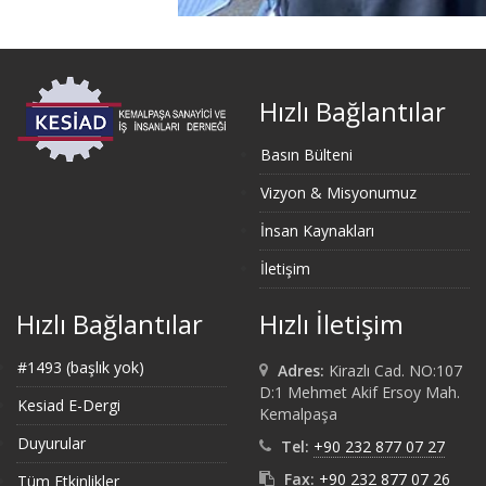
Hızlı Bağlantılar
Basın Bülteni
Vizyon & Misyonumuz
İnsan Kaynakları
İletişim
Hızlı Bağlantılar
Hızlı İletişim
#1493 (başlık yok)
Adres:
Kirazlı Cad. NO:107
D:1 Mehmet Akif Ersoy Mah.
Kesiad E-Dergi
Kemalpaşa
Duyurular
Tel:
+90 232 877 07 27
Fax:
+90 232 877 07 26
Tüm Etkinlikler