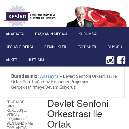
ANASAYFA
BAŞKANIN MESAJI
KURUMSAL
KESIAD E-DERGI
ETKINLIKLER
EĞITIMLER
DUYURU
ANKET
İLETIŞIM
Buradasınız:
»
Anasayfa
Devlet Senfoni Orkestrası ile
Ortak Yürüttüğümüz Konserler Projemizi
Gerçekleştirmeye Devam Ediyoruz
Devlet Senfoni
“DUBAİ’DE
ŞİRKET
Orkestrası ile
KURULUŞU,
VERGİ ve
Ortak
TEŞVİKLER”
BİLGİLENDİRME
TOPLANTISI