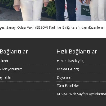
esi Sanayi Odası Vakfı (EBSOV) Kadınlar Birliği tarafından düzenlenen B
 Bağlantılar
Hızlı Bağlantılar
lteni
#1493 (başlık yok)
 & Misyonumuz
Kesiad E-Dergi
ynakları
Duyurular
Tüm Etkinlikler
KESIAD Web Sayfası Aydınlatma