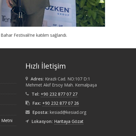
ahar Festivali’ne katılım sağlandı.
Hızlı İletişim
Adres:
Kirazlı Cad. NO:107 D:1
Mehmet Akif Ersoy Mah. Kemalpaşa
Tel:
+90 232 877 07 27
Fax:
+90 232 877 07 26
Eposta:
kesiad@kesiad.org
 Metni
Lokasyon:
Haritaya Gözat