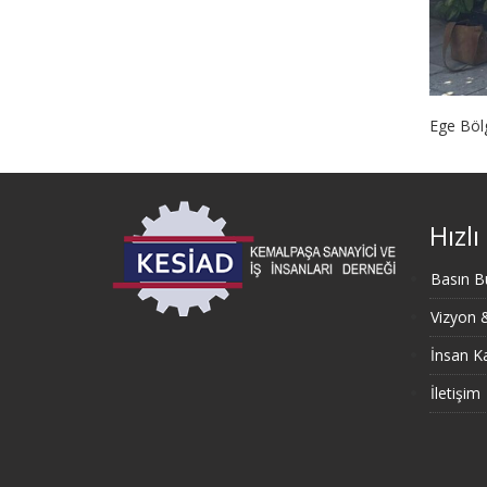
Ege Bölg
Hızlı
Basın Bü
Vizyon
İnsan Ka
İletişim