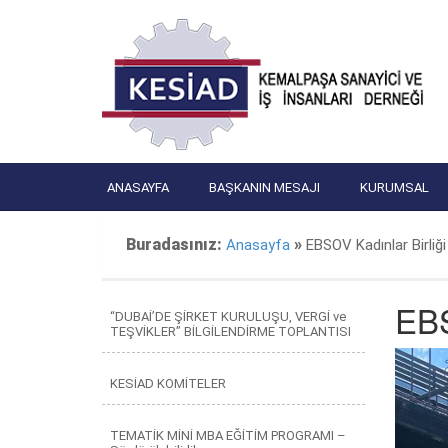
ANASAYFA
BAŞKANIN MESAJI
KURUMSAL
Buradasınız:
»
Anasayfa
EBSOV Kadınlar Birliği
EBS
“DUBAİ’DE ŞİRKET KURULUŞU, VERGİ ve
TEŞVİKLER” BİLGİLENDİRME TOPLANTISI
KESİAD KOMİTELER
TEMATİK MİNİ MBA EĞİTİM PROGRAMI –