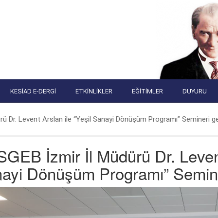
KESIAD E-DERGI
ETKINLIKLER
EĞITIMLER
DUYURU
ü Dr. Levent Arslan ile “Yeşil Sanayi Dönüşüm Programı” Semineri gerç
GEB İzmir İl Müdürü Dr. Levent 
ayi Dönüşüm Programı” Semineri