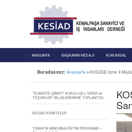
ANASAYFA
BAŞKANIN MESAJI
KURUMSAL
Buradasınız:
»
Anasayfa
KOSGEB İzmir İl Müdür
KOS
“DUBAİ’DE ŞİRKET KURULUŞU, VERGİ ve
TEŞVİKLER” BİLGİLENDİRME TOPLANTISI
San
KESİAD KOMİTELER
TEMATİK MİNİ MBA EĞİTİM PROGRAMI –