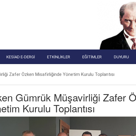
KESIAD E-DERGI
ETKINLIKLER
EĞITIMLER
DUYURU
iği Zafer Özken Misafirliğinde Yönetim Kurulu Toplantısı
en Gümrük Müşavirliği Zafer Öz
etim Kurulu Toplantısı