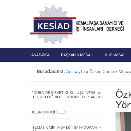
ANASAYFA
BAŞKANIN MESAJI
KURUMSAL
Buradasınız:
»
Anasayfa
Özken Gümrük Müşavirl
Özk
“DUBAİ’DE ŞİRKET KURULUŞU, VERGİ ve
TEŞVİKLER” BİLGİLENDİRME TOPLANTISI
Yön
KESİAD KOMİTELER
TEMATİK MİNİ MBA EĞİTİM PROGRAMI –