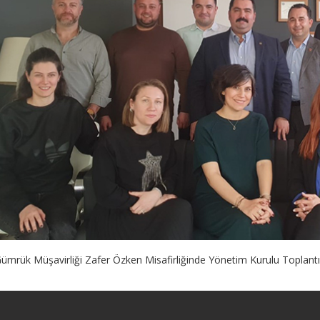
mrük Müşavirliği Zafer Özken Misafirliğinde Yönetim Kurulu Toplantım