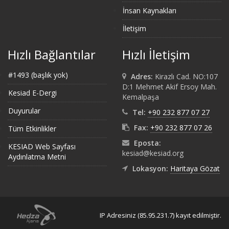
İnsan Kaynakları
İletişim
Hızlı Bağlantılar
Hızlı İletişim
#1493 (başlık yok)
Adres:
Kirazlı Cad. NO:107
D:1 Mehmet Akif Ersoy Mah.
Kesiad E-Dergi
Kemalpaşa
Duyurular
Tel:
+90 232 877 07 27
Fax:
+90 232 877 07 26
Tüm Etkinlikler
Eposta:
KESIAD Web Sayfası
kesiad@kesiad.org
Aydınlatma Metni
Lokasyon:
Haritaya Gözat
IP Adresiniz (85.95.231.7) kayıt edilmiştir.