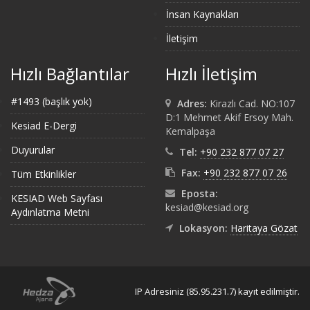
İnsan Kaynakları
İletişim
Hızlı Bağlantılar
Hızlı İletişim
#1493 (başlık yok)
Adres:
Kirazlı Cad. NO:107
D:1 Mehmet Akif Ersoy Mah.
Kesiad E-Dergi
Kemalpaşa
Duyurular
Tel:
+90 232 877 07 27
Fax:
+90 232 877 07 26
Tüm Etkinlikler
Eposta:
KESIAD Web Sayfası
kesiad@kesiad.org
Aydınlatma Metni
Lokasyon:
Haritaya Gözat
IP Adresiniz (85.95.231.7) kayıt edilmiştir.