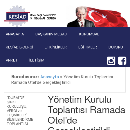
ANASAYFA
BAŞKANIN MESAJI
KURUMSAL
KESIAD E-DERGI
ETKINLIKLER
EĞITIMLER
DUYURU
ANKET
İLETIŞIM
Buradasınız:
»
Anasayfa
Yönetim Kurulu Toplantısı
Ramada Otel’de Gerçekleştirildi
Yönetim Kurulu
“DUBAİ’DE
ŞİRKET
Toplantısı Ramada
KURULUŞU,
VERGİ ve
Otel’de
TEŞVİKLER”
BİLGİLENDİRME
TOPLANTISI
Gerçekleştirildi