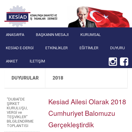
ANASAYFA
BAŞKANIN MESAJI
KURUMSAL
KESIAD E-DERGI
ETKINLIKLER
EĞITIMLER
DUYURU
ANKET
İLETIŞIM
DUYURULAR
2018
Kesiad Ailesi Olarak 2018
“DUBAİ’DE
ŞİRKET
KURULUŞU,
Cumhuriyet Balomuzu
VERGİ ve
TEŞVİKLER”
BİLGİLENDİRME
Gerçekleştirdik
TOPLANTISI