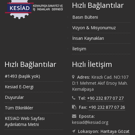
Hızlı Bağlantılar
Basın Bülteni
Vizyon & Misyonumuz
İnsan Kaynakları
İletişim
Hızlı Bağlantılar
Hızlı İletişim
#1493 (başlık yok)
Adres:
Kirazlı Cad. NO:107
D:1 Mehmet Akif Ersoy Mah.
Kesiad E-Dergi
Kemalpaşa
Duyurular
Tel:
+90 232 877 07 27
Fax:
+90 232 877 07 26
Tüm Etkinlikler
Eposta:
KESIAD Web Sayfası
kesiad@kesiad.org
Aydınlatma Metni
Lokasyon:
Haritaya Gözat