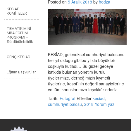
Posted on
5 Aralık 2018
by
hedza
KESİAD
KOMİTELER
TEMATİK MİNİ
MBA EĞİTİM
PROGRAMI –
Sürdürülebilirlik
KESİAD, geleneksel cumhuriyet balosunu
GENÇ KESİAD
her yıl olduğu gibi bu yıl da büyük bir
coşkuyla kutladı… Bu güzel geceye
katkıda bulunan yönetim kurulu
Eğitim Başvuruları
üyelerimize, derneğimizin kıymetli
üyelerine, kosbi”nin değerli sanayicilerine
ve tüm konuklarımıza teşekkür ederiz..
Tarih:
Fotoğraf
Etiketler
kesiad
,
cumhuriyet balosu
,
2018
Yorum yaz