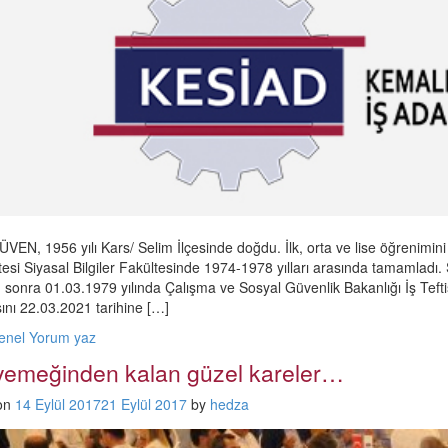
VEN, 1956 yılı Kars/ Selim İlçesinde doğdu. İlk, orta ve lise öğrenimin
tesi Siyasal Bilgiler Fakültesinde 1974-1978 yılları arasında tamamlad
 sonra 01.03.1979 yılında Çalışma ve Sosyal Güvenlik Bakanlığı İş Tefti
ını 22.03.2021 tarihine […]
enel
Yorum yaz
r yemeğinden kalan güzel kareler…
on
14 Eylül 2017
21 Eylül 2017
by
hedza