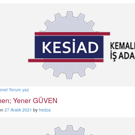
enel
Yorum yaz
men; Yener GÜVEN
on
27 Aralık 2021
by
hedza