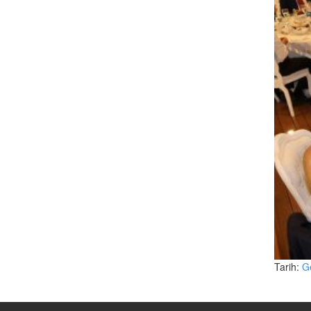
Tarih:
G