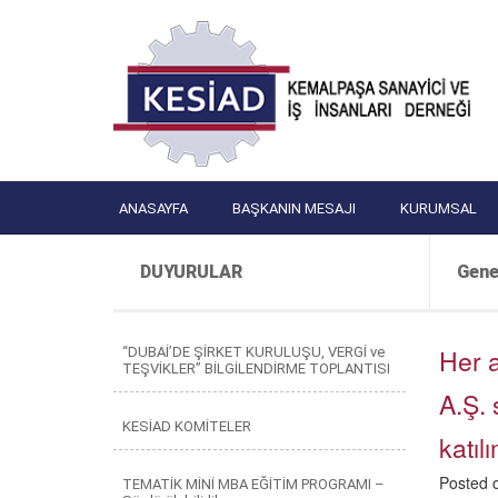
ANASAYFA
BAŞKANIN MESAJI
KURUMSAL
DUYURULAR
Gene
Her a
“DUBAİ’DE ŞİRKET KURULUŞU, VERGİ ve
TEŞVİKLER” BİLGİLENDİRME TOPLANTISI
A.Ş. 
KESİAD KOMİTELER
katıl
Posted 
TEMATİK MİNİ MBA EĞİTİM PROGRAMI –