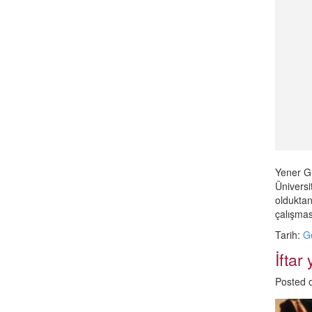
Yener GÜ
Üniversi
olduktan
çalışmas
Tarih:
G
İfta
Posted 