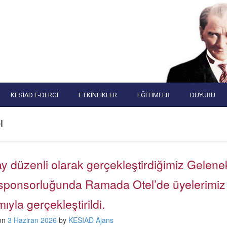
KESIAD E-DERGI
ETKINLIKLER
EĞITIMLER
DUYURU
l
y düzenli olarak gerçekleştirdiğimiz Gelene
sponsorluğunda Ramada Otel’de üyelerimiz 
ımıyla gerçekleştirildi.
on
3 Haziran 2026
by
KESIAD Ajans